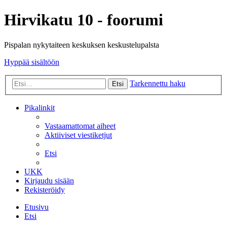
Hirvikatu 10 - foorumi
Pispalan nykytaiteen keskuksen keskustelupalsta
Hyppää sisältöön
Tarkennettu haku
Etsi
Pikalinkit
Vastaamattomat aiheet
Aktiiviset viestiketjut
Etsi
UKK
Kirjaudu sisään
Rekisteröidy
Etusivu
Etsi