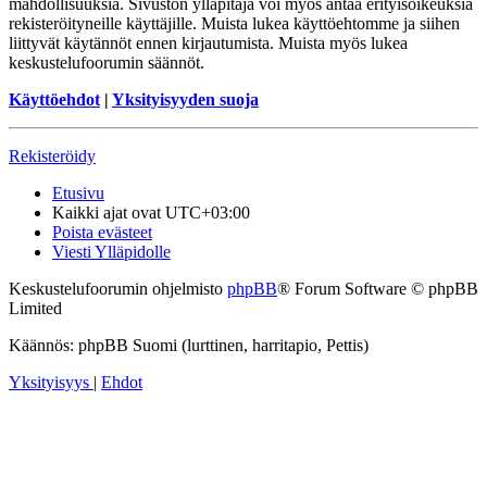
mahdollisuuksia. Sivuston ylläpitäjä voi myös antaa erityisoikeuksia
rekisteröityneille käyttäjille. Muista lukea käyttöehtomme ja siihen
liittyvät käytännöt ennen kirjautumista. Muista myös lukea
keskustelufoorumin säännöt.
Käyttöehdot
|
Yksityisyyden suoja
Rekisteröidy
Etusivu
Kaikki ajat ovat
UTC+03:00
Poista evästeet
Viesti Ylläpidolle
Keskustelufoorumin ohjelmisto
phpBB
® Forum Software © phpBB
Limited
Käännös: phpBB Suomi (lurttinen, harritapio, Pettis)
Yksityisyys
|
Ehdot