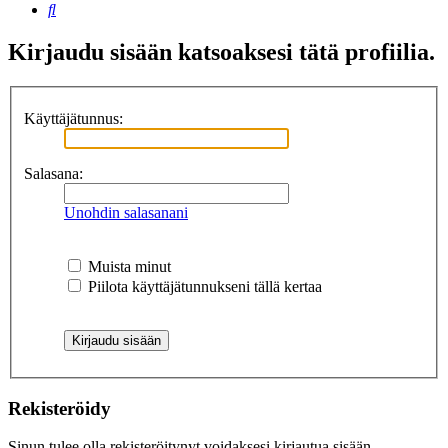
Etsi
Kirjaudu sisään katsoaksesi tätä profiilia.
Käyttäjätunnus:
Salasana:
Unohdin salasanani
Muista minut
Piilota käyttäjätunnukseni tällä kertaa
Rekisteröidy
Sinun tulee olla rekisteröitynyt voidaksesi kirjautua sisään.