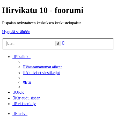
Hirvikatu 10 - foorumi
Pispalan nykytaiteen keskuksen keskustelupalsta
Hyppää sisältöön
Tarkennettu
Etsi
haku
Pikalinkit
Vastaamattomat aiheet
Aktiiviset viestiketjut
Etsi
UKK
Kirjaudu sisään
Rekisteröidy
Etusivu