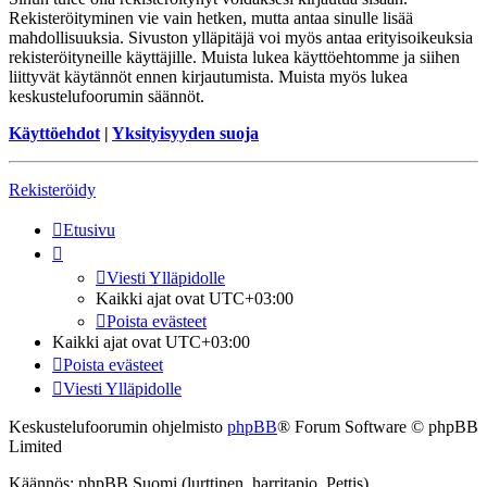
Rekisteröityminen vie vain hetken, mutta antaa sinulle lisää
mahdollisuuksia. Sivuston ylläpitäjä voi myös antaa erityisoikeuksia
rekisteröityneille käyttäjille. Muista lukea käyttöehtomme ja siihen
liittyvät käytännöt ennen kirjautumista. Muista myös lukea
keskustelufoorumin säännöt.
Käyttöehdot
|
Yksityisyyden suoja
Rekisteröidy
Etusivu
Viesti Ylläpidolle
Kaikki ajat ovat
UTC+03:00
Poista evästeet
Kaikki ajat ovat
UTC+03:00
Poista evästeet
Viesti Ylläpidolle
Keskustelufoorumin ohjelmisto
phpBB
® Forum Software © phpBB
Limited
Käännös: phpBB Suomi (lurttinen, harritapio, Pettis)