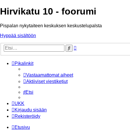
Hirvikatu 10 - foorumi
Pispalan nykytaiteen keskuksen keskustelupalsta
Hyppää sisältöön
Tarkennettu
Etsi
haku
Pikalinkit
Vastaamattomat aiheet
Aktiiviset viestiketjut
Etsi
UKK
Kirjaudu sisään
Rekisteröidy
Etusivu