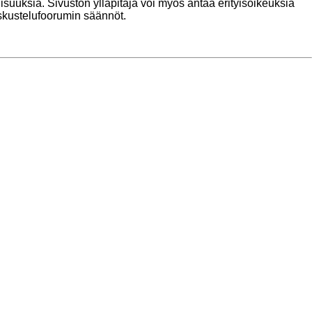
lisuuksia. Sivuston ylläpitäjä voi myös antaa erityisoikeuksia
keskustelufoorumin säännöt.