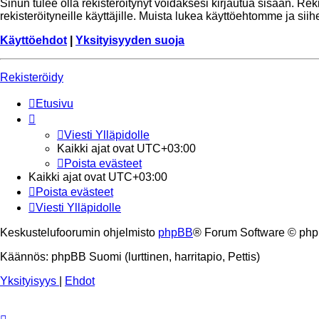
Sinun tulee olla rekisteröitynyt voidaksesi kirjautua sisään. Re
rekisteröityneille käyttäjille. Muista lukea käyttöehtomme ja si
Käyttöehdot
|
Yksityisyyden suoja
Rekisteröidy
Etusivu
Viesti Ylläpidolle
Kaikki ajat ovat
UTC+03:00
Poista evästeet
Kaikki ajat ovat
UTC+03:00
Poista evästeet
Viesti Ylläpidolle
Keskustelufoorumin ohjelmisto
phpBB
® Forum Software © php
Käännös: phpBB Suomi (lurttinen, harritapio, Pettis)
Yksityisyys
|
Ehdot