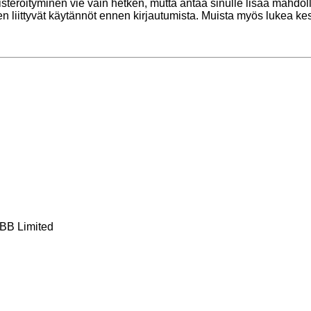
kisteröityminen vie vain hetken, mutta antaa sinulle lisää mahdol
ihen liittyvät käytännöt ennen kirjautumista. Muista myös lukea 
BB Limited