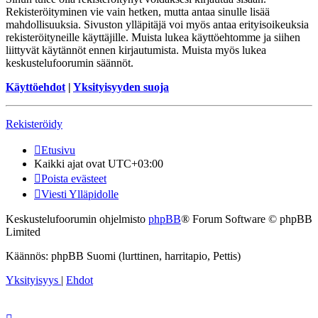
Rekisteröityminen vie vain hetken, mutta antaa sinulle lisää
mahdollisuuksia. Sivuston ylläpitäjä voi myös antaa erityisoikeuksia
rekisteröityneille käyttäjille. Muista lukea käyttöehtomme ja siihen
liittyvät käytännöt ennen kirjautumista. Muista myös lukea
keskustelufoorumin säännöt.
Käyttöehdot
|
Yksityisyyden suoja
Rekisteröidy
Etusivu
Kaikki ajat ovat
UTC+03:00
Poista evästeet
Viesti Ylläpidolle
Keskustelufoorumin ohjelmisto
phpBB
® Forum Software © phpBB
Limited
Käännös: phpBB Suomi (lurttinen, harritapio, Pettis)
Yksityisyys
|
Ehdot