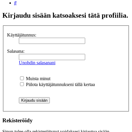
Etsi
Kirjaudu sisään katsoaksesi tätä profiilia.
Käyttäjätunnus:
Salasana:
Unohdin salasanani
Muista minut
Piilota käyttäjätunnukseni tällä kertaa
Rekisteröidy
Sinun tulee olla rekisteröitynyt voidaksesi kirjautua sisään.