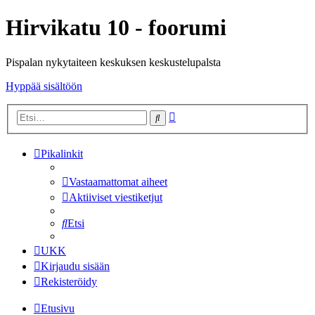
Hirvikatu 10 - foorumi
Pispalan nykytaiteen keskuksen keskustelupalsta
Hyppää sisältöön
Tarkennettu
Etsi
haku
Pikalinkit
Vastaamattomat aiheet
Aktiiviset viestiketjut
Etsi
UKK
Kirjaudu sisään
Rekisteröidy
Etusivu