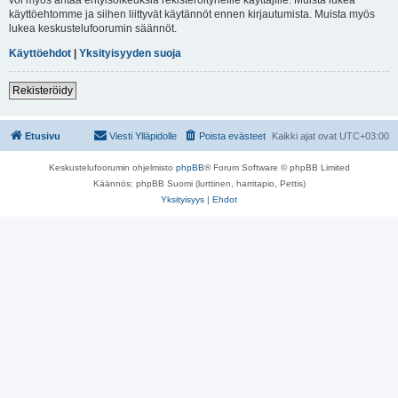
käyttöehtomme ja siihen liittyvät käytännöt ennen kirjautumista. Muista myös
lukea keskustelufoorumin säännöt.
Käyttöehdot
|
Yksityisyyden suoja
Rekisteröidy
Etusivu
Viesti Ylläpidolle
Poista evästeet
Kaikki ajat ovat
UTC+03:00
Keskustelufoorumin ohjelmisto
phpBB
® Forum Software © phpBB Limited
Käännös: phpBB Suomi (lurttinen, harritapio, Pettis)
Yksityisyys
|
Ehdot