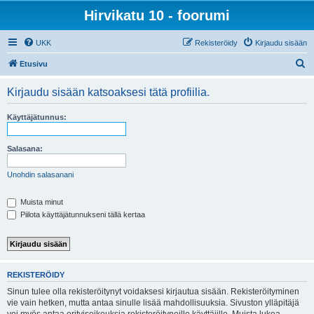
Hirvikatu 10 - foorumi
UKK
Rekisteröidy
Kirjaudu sisään
E
Etusivu
t
Kirjaudu sisään katsoaksesi tätä profiilia.
s
i
Käyttäjätunnus:
Salasana:
Unohdin salasanani
Muista minut
Piilota käyttäjätunnukseni tällä kertaa
REKISTERÖIDY
Sinun tulee olla rekisteröitynyt voidaksesi kirjautua sisään. Rekisteröityminen
vie vain hetken, mutta antaa sinulle lisää mahdollisuuksia. Sivuston ylläpitäjä
voi myös antaa erityisoikeuksia rekisteröityneille käyttäjille. Muista lukea