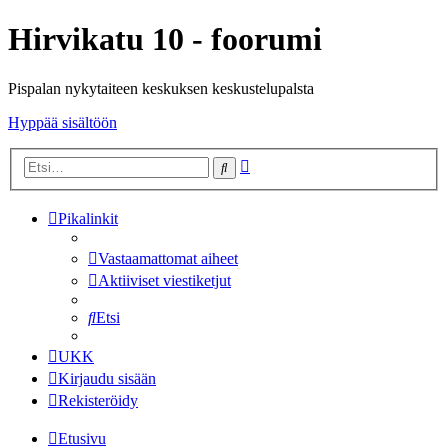
Hirvikatu 10 - foorumi
Pispalan nykytaiteen keskuksen keskustelupalsta
Hyppää sisältöön
Tarkennettu
Etsi
haku
Pikalinkit
Vastaamattomat aiheet
Aktiiviset viestiketjut
Etsi
UKK
Kirjaudu sisään
Rekisteröidy
Etusivu