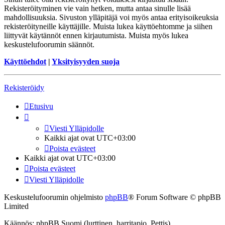
Rekisteröityminen vie vain hetken, mutta antaa sinulle lisää
mahdollisuuksia. Sivuston ylläpitäjä voi myös antaa erityisoikeuksia
rekisteröityneille käyttäjille. Muista lukea käyttöehtomme ja siihen
liittyvät käytännöt ennen kirjautumista. Muista myös lukea
keskustelufoorumin säännöt.
Käyttöehdot
|
Yksityisyyden suoja
Rekisteröidy
Etusivu
Viesti Ylläpidolle
Kaikki ajat ovat
UTC+03:00
Poista evästeet
Kaikki ajat ovat
UTC+03:00
Poista evästeet
Viesti Ylläpidolle
Keskustelufoorumin ohjelmisto
phpBB
® Forum Software © phpBB
Limited
Käännös: phpBB Suomi (lurttinen, harritapio, Pettis)