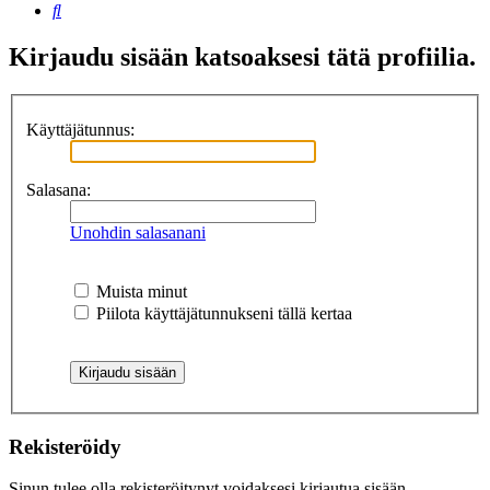
Etsi
Kirjaudu sisään katsoaksesi tätä profiilia.
Käyttäjätunnus:
Salasana:
Unohdin salasanani
Muista minut
Piilota käyttäjätunnukseni tällä kertaa
Rekisteröidy
Sinun tulee olla rekisteröitynyt voidaksesi kirjautua sisään.