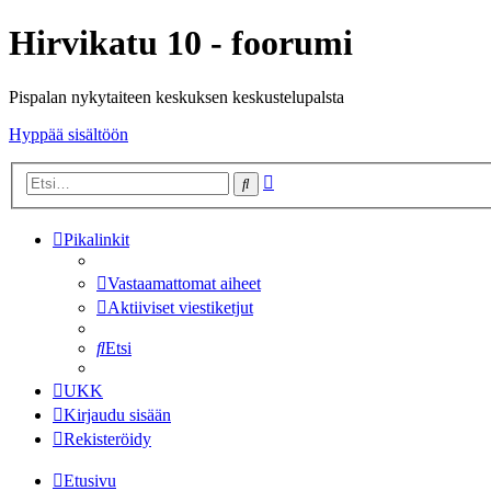
Hirvikatu 10 - foorumi
Pispalan nykytaiteen keskuksen keskustelupalsta
Hyppää sisältöön
Tarkennettu
Etsi
haku
Pikalinkit
Vastaamattomat aiheet
Aktiiviset viestiketjut
Etsi
UKK
Kirjaudu sisään
Rekisteröidy
Etusivu