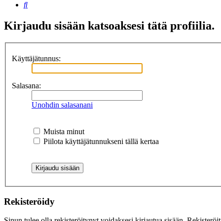
Etsi
Kirjaudu sisään katsoaksesi tätä profiilia.
Käyttäjätunnus:
Salasana:
Unohdin salasanani
Muista minut
Piilota käyttäjätunnukseni tällä kertaa
Rekisteröidy
Sinun tulee olla rekisteröitynyt voidaksesi kirjautua sisään. Rekisteröi