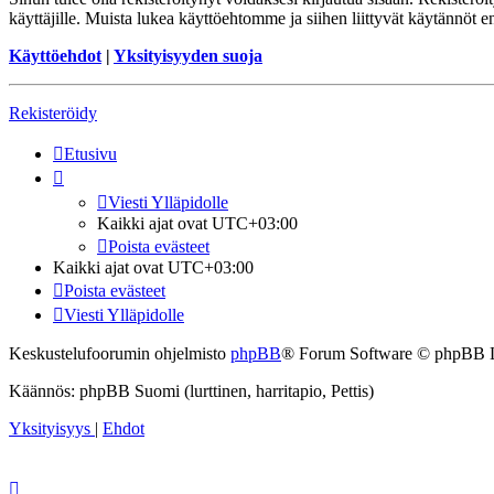
käyttäjille. Muista lukea käyttöehtomme ja siihen liittyvät käytännöt
Käyttöehdot
|
Yksityisyyden suoja
Rekisteröidy
Etusivu
Viesti Ylläpidolle
Kaikki ajat ovat
UTC+03:00
Poista evästeet
Kaikki ajat ovat
UTC+03:00
Poista evästeet
Viesti Ylläpidolle
Keskustelufoorumin ohjelmisto
phpBB
® Forum Software © phpBB 
Käännös: phpBB Suomi (lurttinen, harritapio, Pettis)
Yksityisyys
|
Ehdot