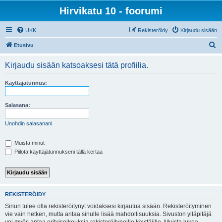
Hirvikatu 10 - foorumi
UKK
Rekisteröidy
Kirjaudu sisään
E
Etusivu
t
Kirjaudu sisään katsoaksesi tätä profiilia.
s
i
Käyttäjätunnus:
Salasana:
Unohdin salasanani
Muista minut
Piilota käyttäjätunnukseni tällä kertaa
REKISTERÖIDY
Sinun tulee olla rekisteröitynyt voidaksesi kirjautua sisään. Rekisteröityminen
vie vain hetken, mutta antaa sinulle lisää mahdollisuuksia. Sivuston ylläpitäjä
voi myös antaa erityisoikeuksia rekisteröityneille käyttäjille. Muista lukea