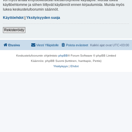
käyttöehtomme ja siihen liittyvät käytännöt ennen kirjautumista. Muista myös
lukea keskustelufoorumin säännöt.
Käyttöehdot
|
Yksityisyyden suoja
Rekisteröidy
Etusivu
Viesti Ylläpidolle
Poista evästeet
Kaikki ajat ovat
UTC+03:00
Keskustelufoorumin ohjelmisto
phpBB
® Forum Software © phpBB Limited
Käännös: phpBB Suomi (lurttinen, harritapio, Pettis)
Yksityisyys
|
Ehdot