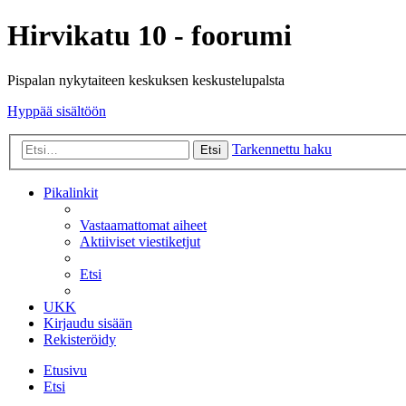
Hirvikatu 10 - foorumi
Pispalan nykytaiteen keskuksen keskustelupalsta
Hyppää sisältöön
Tarkennettu haku
Etsi
Pikalinkit
Vastaamattomat aiheet
Aktiiviset viestiketjut
Etsi
UKK
Kirjaudu sisään
Rekisteröidy
Etusivu
Etsi