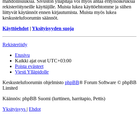
mahdollisuuksia. Sivuston ylläpitäjä voi myös antaa erityisoikeuksia
rekisteröityneille käyttäjille. Muista lukea käyttöehtomme ja siihen
liittyvät käytännöt ennen kirjautumista. Muista myös lukea
keskustelufoorumin säännöt.
Käyttöehdot
|
Yksityisyyden suoja
Rekisteröidy
Etusivu
Kaikki ajat ovat
UTC+03:00
Poista evästeet
Viesti Ylläpidolle
Keskustelufoorumin ohjelmisto
phpBB
® Forum Software © phpBB
Limited
Käännös: phpBB Suomi (lurttinen, harritapio, Pettis)
Yksityisyys
|
Ehdot