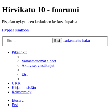
Hirvikatu 10 - foorumi
Pispalan nykytaiteen keskuksen keskustelupalsta
Hyppää sisältöön
Tarkennettu haku
Etsi
Pikalinkit
Vastaamattomat aiheet
Aktiiviset viestiketjut
Etsi
UKK
Kirjaudu sisään
Rekisteröidy
Etusivu
Etsi