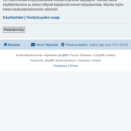
käyttöehtomme ja siihen liittyvät käytännöt ennen kirjautumista. Muista myös
lukea keskustelufoorumin säännöt.
Käyttöehdot
|
Yksityisyyden suoja
Rekisteröidy
Etusivu
Viesti Ylläpidolle
Poista evästeet
Kaikki ajat ovat
UTC+03:00
Keskustelufoorumin ohjelmisto
phpBB
® Forum Software © phpBB Limited
Käännös: phpBB Suomi (lurttinen, harritapio, Pettis)
Yksityisyys
|
Ehdot