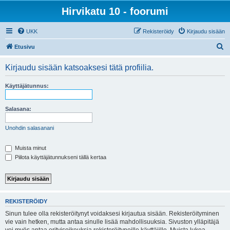
Hirvikatu 10 - foorumi
UKK
Rekisteröidy
Kirjaudu sisään
E
Etusivu
t
Kirjaudu sisään katsoaksesi tätä profiilia.
s
i
Käyttäjätunnus:
Salasana:
Unohdin salasanani
Muista minut
Piilota käyttäjätunnukseni tällä kertaa
REKISTERÖIDY
Sinun tulee olla rekisteröitynyt voidaksesi kirjautua sisään. Rekisteröityminen
vie vain hetken, mutta antaa sinulle lisää mahdollisuuksia. Sivuston ylläpitäjä
voi myös antaa erityisoikeuksia rekisteröityneille käyttäjille. Muista lukea