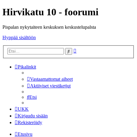
Hirvikatu 10 - foorumi
Pispalan nykytaiteen keskuksen keskustelupalsta
Hyppää sisältöön
Tarkennettu
Etsi
haku
Pikalinkit
Vastaamattomat aiheet
Aktiiviset viestiketjut
Etsi
UKK
Kirjaudu sisään
Rekisteröidy
Etusivu