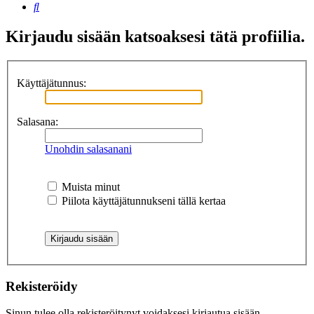
Etsi
Kirjaudu sisään katsoaksesi tätä profiilia.
Käyttäjätunnus:
Salasana:
Unohdin salasanani
Muista minut
Piilota käyttäjätunnukseni tällä kertaa
Rekisteröidy
Sinun tulee olla rekisteröitynyt voidaksesi kirjautua sisään.