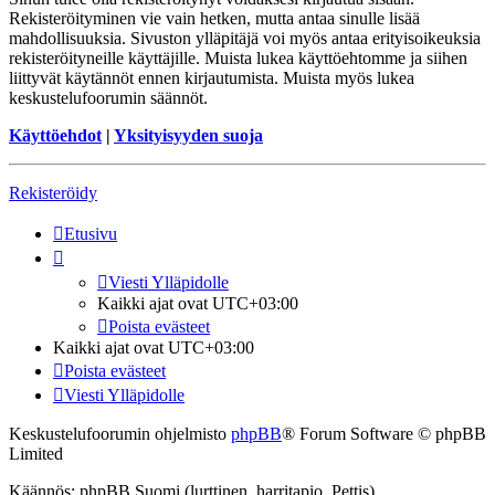
Rekisteröityminen vie vain hetken, mutta antaa sinulle lisää
mahdollisuuksia. Sivuston ylläpitäjä voi myös antaa erityisoikeuksia
rekisteröityneille käyttäjille. Muista lukea käyttöehtomme ja siihen
liittyvät käytännöt ennen kirjautumista. Muista myös lukea
keskustelufoorumin säännöt.
Käyttöehdot
|
Yksityisyyden suoja
Rekisteröidy
Etusivu
Viesti Ylläpidolle
Kaikki ajat ovat
UTC+03:00
Poista evästeet
Kaikki ajat ovat
UTC+03:00
Poista evästeet
Viesti Ylläpidolle
Keskustelufoorumin ohjelmisto
phpBB
® Forum Software © phpBB
Limited
Käännös: phpBB Suomi (lurttinen, harritapio, Pettis)