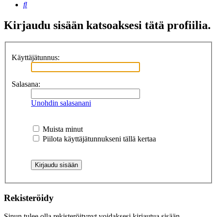
Etsi
Kirjaudu sisään katsoaksesi tätä profiilia.
Käyttäjätunnus:
Salasana:
Unohdin salasanani
Muista minut
Piilota käyttäjätunnukseni tällä kertaa
Rekisteröidy
Sinun tulee olla rekisteröitynyt voidaksesi kirjautua sisään.