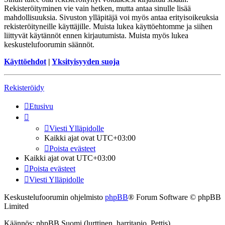
Rekisteröityminen vie vain hetken, mutta antaa sinulle lisää
mahdollisuuksia. Sivuston ylläpitäjä voi myös antaa erityisoikeuksia
rekisteröityneille käyttäjille. Muista lukea käyttöehtomme ja siihen
liittyvät käytännöt ennen kirjautumista. Muista myös lukea
keskustelufoorumin säännöt.
Käyttöehdot
|
Yksityisyyden suoja
Rekisteröidy
Etusivu
Viesti Ylläpidolle
Kaikki ajat ovat
UTC+03:00
Poista evästeet
Kaikki ajat ovat
UTC+03:00
Poista evästeet
Viesti Ylläpidolle
Keskustelufoorumin ohjelmisto
phpBB
® Forum Software © phpBB
Limited
Käännös: phpBB Suomi (lurttinen, harritapio, Pettis)