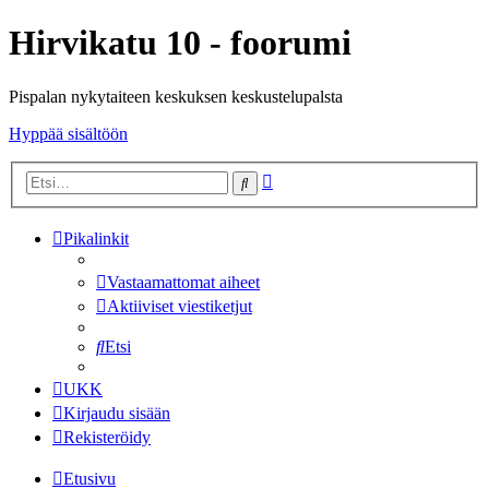
Hirvikatu 10 - foorumi
Pispalan nykytaiteen keskuksen keskustelupalsta
Hyppää sisältöön
Tarkennettu
Etsi
haku
Pikalinkit
Vastaamattomat aiheet
Aktiiviset viestiketjut
Etsi
UKK
Kirjaudu sisään
Rekisteröidy
Etusivu