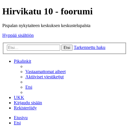
Hirvikatu 10 - foorumi
Pispalan nykytaiteen keskuksen keskustelupalsta
Hyppää sisältöön
Tarkennettu haku
Etsi
Pikalinkit
Vastaamattomat aiheet
Aktiiviset viestiketjut
Etsi
UKK
Kirjaudu sisään
Rekisteröidy
Etusivu
Etsi