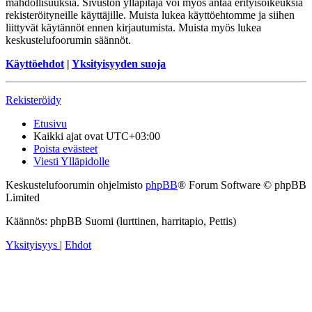
mahdollisuuksia. Sivuston ylläpitäjä voi myös antaa erityisoikeuksia
rekisteröityneille käyttäjille. Muista lukea käyttöehtomme ja siihen
liittyvät käytännöt ennen kirjautumista. Muista myös lukea
keskustelufoorumin säännöt.
Käyttöehdot
|
Yksityisyyden suoja
Rekisteröidy
Etusivu
Kaikki ajat ovat
UTC+03:00
Poista evästeet
Viesti Ylläpidolle
Keskustelufoorumin ohjelmisto
phpBB
® Forum Software © phpBB
Limited
Käännös: phpBB Suomi (lurttinen, harritapio, Pettis)
Yksityisyys
|
Ehdot