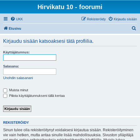
Hirvikatu 10 - foorumi
UKK
Rekisteröidy
Kirjaudu sisään
E
Etusivu
t
Kirjaudu sisään katsoaksesi tätä profiilia.
s
i
Käyttäjätunnus:
Salasana:
Unohdin salasanani
Muista minut
Piilota käyttäjätunnukseni tällä kertaa
REKISTERÖIDY
Sinun tulee olla rekisteröitynyt voidaksesi kirjautua sisään. Rekisteröityminen
vie vain hetken, mutta antaa sinulle lisää mahdollisuuksia. Sivuston ylläpitäjä
voi myös antaa erityisoikeuksia rekisteröityneille käyttäjille. Muista lukea