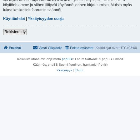
käyttöehtomme ja siihen liittyvät käytännöt ennen kirjautumista. Muista myös
lukea keskustelufoorumin säännöt.
Käyttöehdot
|
Yksityisyyden suoja
Rekisteröidy
Etusivu
Viesti Ylläpidolle
Poista evästeet
Kaikki ajat ovat
UTC+03:00
Keskustelufoorumin ohjelmisto
phpBB
® Forum Software © phpBB Limited
Käännös: phpBB Suomi (lurttinen, harritapio, Pettis)
Yksityisyys
|
Ehdot