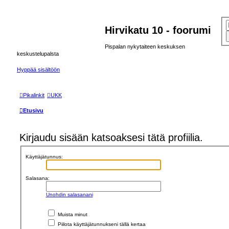
Hirvikatu 10 - foorumi
Pispalan nykytaiteen keskuksen
keskustelupalsta
Hyppää sisältöön
Pikalinkit
UKK
Etusivu
Kirjaudu sisään katsoaksesi tätä profiilia.
Käyttäjätunnus:
Salasana:
Unohdin salasanani
Muista minut
Piilota käyttäjätunnukseni tällä kertaa