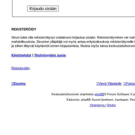
REKISTERÖIDY
Sinun tulee olla rekisteröitynyt voidaksesi kirjautua sisään. Rekisteröityminen vie vain
mahdollisuuksia. Sivuston ylläpitäjä voi myös antaa erityisoikeuksia rekisteröityneille
ja siihen liittyvät käytännöt ennen kirjautumista. Muista myös lukea keskustelufoorum
Käyttöehdot
|
Yksityisyyden suoja
Rekisteröidy
Etusivu
Viesti Ylläpidolle
Poista
Keskustelufoorumin ohjelmisto
phpBB
® Forum Software © 
Käännös: phpBB Suomi (lurttinen, harritapio, Pett
Yksityisyys
|
Ehdot