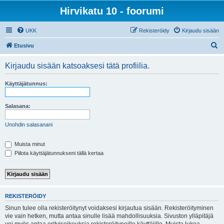
Hirvikatu 10 - foorumi
UKK
Rekisteröidy
Kirjaudu sisään
E
Etusivu
t
Kirjaudu sisään katsoaksesi tätä profiilia.
s
i
Käyttäjätunnus:
Salasana:
Unohdin salasanani
Muista minut
Piilota käyttäjätunnukseni tällä kertaa
REKISTERÖIDY
Sinun tulee olla rekisteröitynyt voidaksesi kirjautua sisään. Rekisteröityminen
vie vain hetken, mutta antaa sinulle lisää mahdollisuuksia. Sivuston ylläpitäjä
voi myös antaa erityisoikeuksia rekisteröityneille käyttäjille. Muista lukea