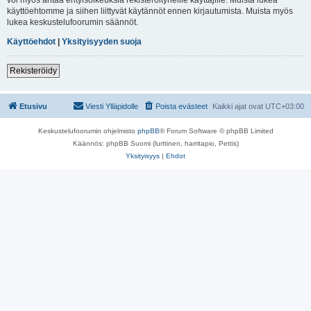
käyttöehtomme ja siihen liittyvät käytännöt ennen kirjautumista. Muista myös
lukea keskustelufoorumin säännöt.
Käyttöehdot
|
Yksityisyyden suoja
Rekisteröidy
Etusivu
Viesti Ylläpidolle
Poista evästeet
Kaikki ajat ovat
UTC+03:00
Keskustelufoorumin ohjelmisto
phpBB
® Forum Software © phpBB Limited
Käännös: phpBB Suomi (lurttinen, harritapio, Pettis)
Yksityisyys
|
Ehdot