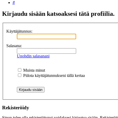
Etsi
Kirjaudu sisään katsoaksesi tätä profiilia.
Käyttäjätunnus:
Salasana:
Unohdin salasanani
Muista minut
Piilota käyttäjätunnukseni tällä kertaa
Rekisteröidy
Sinun tulee olla rekisteröitynyt voidaksesi kirjautua sisään. Rekisteröi