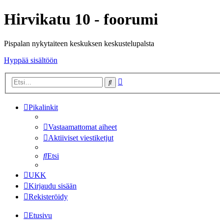
Hirvikatu 10 - foorumi
Pispalan nykytaiteen keskuksen keskustelupalsta
Hyppää sisältöön
Tarkennettu
Etsi
haku
Pikalinkit
Vastaamattomat aiheet
Aktiiviset viestiketjut
Etsi
UKK
Kirjaudu sisään
Rekisteröidy
Etusivu