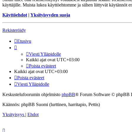
käyttäjille. Muista lukea käyttöehtomme ja siihen liittyvät käytännöt
Käyttöehdot
|
Yksityisyyden suoja
Rekisteröidy
Etusivu
Viesti Ylläpidolle
Kaikki ajat ovat
UTC+03:00
Poista evästeet
Kaikki ajat ovat
UTC+03:00
Poista evästeet
Viesti Ylläpidolle
Keskustelufoorumin ohjelmisto
phpBB
® Forum Software © phpBB 
Käännös: phpBB Suomi (lurttinen, harritapio, Pettis)
Yksityisyys
|
Ehdot