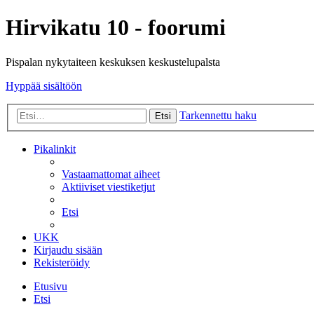
Hirvikatu 10 - foorumi
Pispalan nykytaiteen keskuksen keskustelupalsta
Hyppää sisältöön
Tarkennettu haku
Etsi
Pikalinkit
Vastaamattomat aiheet
Aktiiviset viestiketjut
Etsi
UKK
Kirjaudu sisään
Rekisteröidy
Etusivu
Etsi