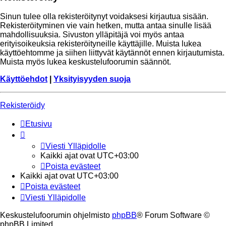
Sinun tulee olla rekisteröitynyt voidaksesi kirjautua sisään.
Rekisteröityminen vie vain hetken, mutta antaa sinulle lisää
mahdollisuuksia. Sivuston ylläpitäjä voi myös antaa
erityisoikeuksia rekisteröityneille käyttäjille. Muista lukea
käyttöehtomme ja siihen liittyvät käytännöt ennen kirjautumista.
Muista myös lukea keskustelufoorumin säännöt.
Käyttöehdot
|
Yksityisyyden suoja
Rekisteröidy
Etusivu
Viesti Ylläpidolle
Kaikki ajat ovat
UTC+03:00
Poista evästeet
Kaikki ajat ovat
UTC+03:00
Poista evästeet
Viesti Ylläpidolle
Keskustelufoorumin ohjelmisto
phpBB
® Forum Software ©
phpBB Limited