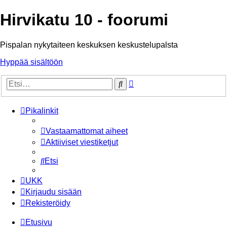
Hirvikatu 10 - foorumi
Pispalan nykytaiteen keskuksen keskustelupalsta
Hyppää sisältöön
Tarkennettu
Etsi
haku
Pikalinkit
Vastaamattomat aiheet
Aktiiviset viestiketjut
Etsi
UKK
Kirjaudu sisään
Rekisteröidy
Etusivu