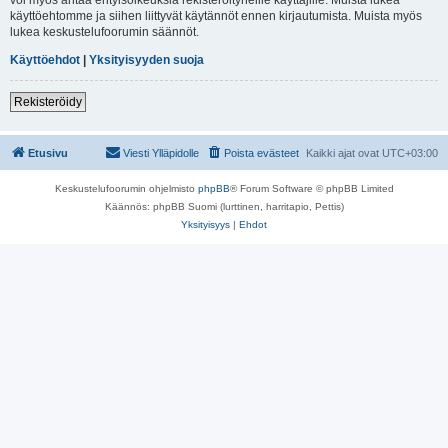
käyttöehtomme ja siihen liittyvät käytännöt ennen kirjautumista. Muista myös
lukea keskustelufoorumin säännöt.
Käyttöehdot
|
Yksityisyyden suoja
Rekisteröidy
Etusivu
Viesti Ylläpidolle
Poista evästeet
Kaikki ajat ovat
UTC+03:00
Keskustelufoorumin ohjelmisto
phpBB
® Forum Software © phpBB Limited
Käännös: phpBB Suomi (lurttinen, harritapio, Pettis)
Yksityisyys
|
Ehdot