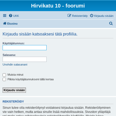
Hirvikatu 10 - foorumi
UKK
Rekisteröidy
Kirjaudu sisään
E
Etusivu
t
Kirjaudu sisään katsoaksesi tätä profiilia.
s
i
Käyttäjätunnus:
Salasana:
Unohdin salasanani
Muista minut
Piilota käyttäjätunnukseni tällä kertaa
REKISTERÖIDY
Sinun tulee olla rekisteröitynyt voidaksesi kirjautua sisään. Rekisteröityminen
vie vain hetken, mutta antaa sinulle lisää mahdollisuuksia. Sivuston ylläpitäjä
voi myös antaa erityisoikeuksia rekisteröityneille käyttäjille. Muista lukea