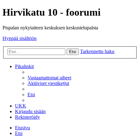
Hirvikatu 10 - foorumi
Pispalan nykytaiteen keskuksen keskustelupalsta
Hyppää sisältöön
Tarkennettu haku
Etsi
Pikalinkit
Vastaamattomat aiheet
Aktiiviset viestiketjut
Etsi
UKK
Kirjaudu sisään
Rekisteröidy
Etusivu
Etsi