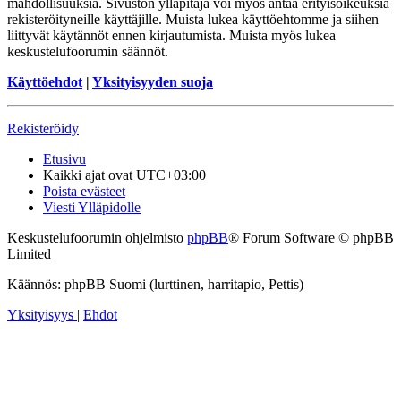
mahdollisuuksia. Sivuston ylläpitäjä voi myös antaa erityisoikeuksia
rekisteröityneille käyttäjille. Muista lukea käyttöehtomme ja siihen
liittyvät käytännöt ennen kirjautumista. Muista myös lukea
keskustelufoorumin säännöt.
Käyttöehdot
|
Yksityisyyden suoja
Rekisteröidy
Etusivu
Kaikki ajat ovat
UTC+03:00
Poista evästeet
Viesti Ylläpidolle
Keskustelufoorumin ohjelmisto
phpBB
® Forum Software © phpBB
Limited
Käännös: phpBB Suomi (lurttinen, harritapio, Pettis)
Yksityisyys
|
Ehdot