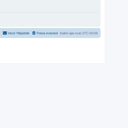
Viesti Ylläpidolle
Poista evästeet
Kaikki ajat ovat
UTC+03:00