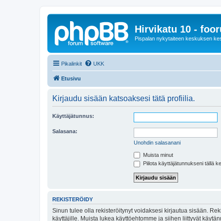
Hirvikatu 10 - foo
Pispalan nykytaiteen keskuksen ke
Pikalinkit
UKK
Etusivu
Kirjaudu sisään katsoaksesi tätä profiilia.
Käyttäjätunnus:
Salasana:
Unohdin salasanani
Muista minut
Piilota käyttäjätunnukseni tällä k
REKISTERÖIDY
Sinun tulee olla rekisteröitynyt voidaksesi kirjautua sisään. Rek
käyttäjille. Muista lukea käyttöehtomme ja siihen liittyvät käy