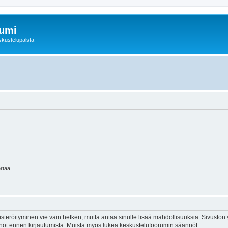
rumi
skustelupalsta
ertaa
isteröityminen vie vain hetken, mutta antaa sinulle lisää mahdollisuuksia. Sivuston y
tännöt ennen kirjautumista. Muista myös lukea keskustelufoorumin säännöt.