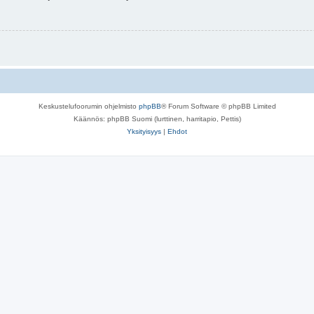
Keskustelufoorumin ohjelmisto
phpBB
® Forum Software © phpBB Limited
Käännös: phpBB Suomi (lurttinen, harritapio, Pettis)
Yksityisyys
|
Ehdot