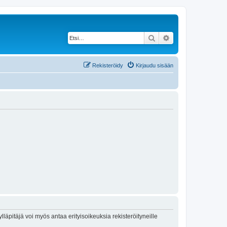
Etsi
Tarkennettu haku
Rekisteröidy
Kirjaudu sisään
lläpitäjä voi myös antaa erityisoikeuksia rekisteröityneille