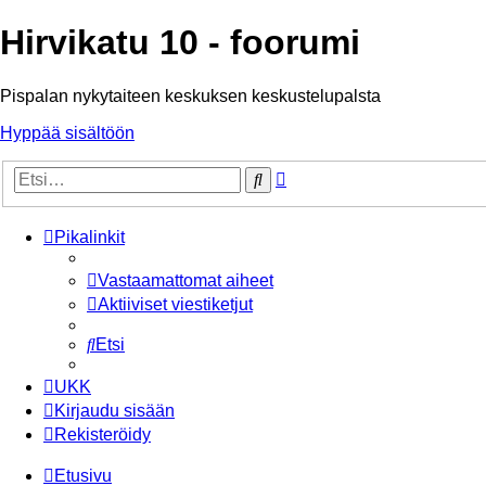
Hirvikatu 10 - foorumi
Pispalan nykytaiteen keskuksen keskustelupalsta
Hyppää sisältöön
Tarkennettu
Etsi
haku
Pikalinkit
Vastaamattomat aiheet
Aktiiviset viestiketjut
Etsi
UKK
Kirjaudu sisään
Rekisteröidy
Etusivu