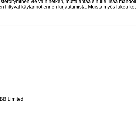
kisteröityminen vie vain hetken, mutta antaa sinulle lisää mahdol
ihen liittyvät käytännöt ennen kirjautumista. Muista myös lukea 
BB Limited