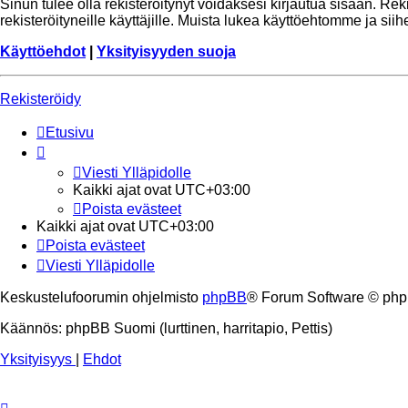
Sinun tulee olla rekisteröitynyt voidaksesi kirjautua sisään. Re
rekisteröityneille käyttäjille. Muista lukea käyttöehtomme ja si
Käyttöehdot
|
Yksityisyyden suoja
Rekisteröidy
Etusivu
Viesti Ylläpidolle
Kaikki ajat ovat
UTC+03:00
Poista evästeet
Kaikki ajat ovat
UTC+03:00
Poista evästeet
Viesti Ylläpidolle
Keskustelufoorumin ohjelmisto
phpBB
® Forum Software © php
Käännös: phpBB Suomi (lurttinen, harritapio, Pettis)
Yksityisyys
|
Ehdot