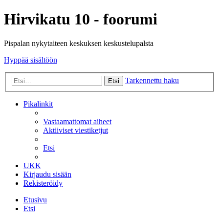
Hirvikatu 10 - foorumi
Pispalan nykytaiteen keskuksen keskustelupalsta
Hyppää sisältöön
Tarkennettu haku
Etsi
Pikalinkit
Vastaamattomat aiheet
Aktiiviset viestiketjut
Etsi
UKK
Kirjaudu sisään
Rekisteröidy
Etusivu
Etsi