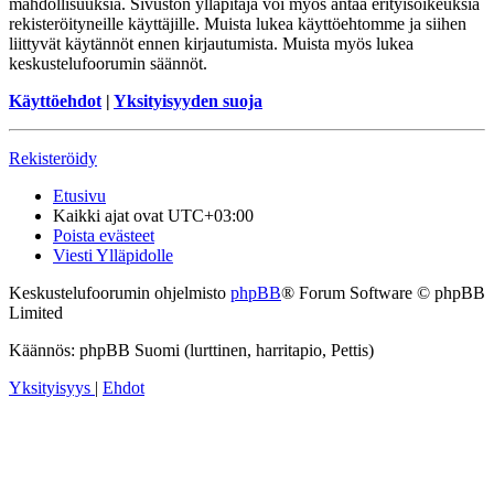
mahdollisuuksia. Sivuston ylläpitäjä voi myös antaa erityisoikeuksia
rekisteröityneille käyttäjille. Muista lukea käyttöehtomme ja siihen
liittyvät käytännöt ennen kirjautumista. Muista myös lukea
keskustelufoorumin säännöt.
Käyttöehdot
|
Yksityisyyden suoja
Rekisteröidy
Etusivu
Kaikki ajat ovat
UTC+03:00
Poista evästeet
Viesti Ylläpidolle
Keskustelufoorumin ohjelmisto
phpBB
® Forum Software © phpBB
Limited
Käännös: phpBB Suomi (lurttinen, harritapio, Pettis)
Yksityisyys
|
Ehdot