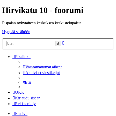
Hirvikatu 10 - foorumi
Pispalan nykytaiteen keskuksen keskustelupalsta
Hyppää sisältöön
Tarkennettu
Etsi
haku
Pikalinkit
Vastaamattomat aiheet
Aktiiviset viestiketjut
Etsi
UKK
Kirjaudu sisään
Rekisteröidy
Etusivu