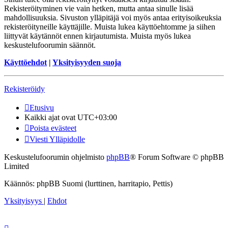
Rekisteröityminen vie vain hetken, mutta antaa sinulle lisää
mahdollisuuksia. Sivuston ylläpitäjä voi myös antaa erityisoikeuksia
rekisteröityneille käyttäjille. Muista lukea käyttöehtomme ja siihen
liittyvät käytännöt ennen kirjautumista. Muista myös lukea
keskustelufoorumin säännöt.
Käyttöehdot
|
Yksityisyyden suoja
Rekisteröidy
Etusivu
Kaikki ajat ovat
UTC+03:00
Poista evästeet
Viesti Ylläpidolle
Keskustelufoorumin ohjelmisto
phpBB
® Forum Software © phpBB
Limited
Käännös: phpBB Suomi (lurttinen, harritapio, Pettis)
Yksityisyys
|
Ehdot