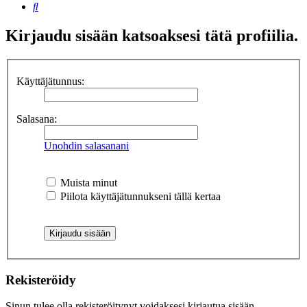
Etsi
Kirjaudu sisään katsoaksesi tätä profiilia.
Käyttäjätunnus:
Salasana:
Unohdin salasanani
Muista minut
Piilota käyttäjätunnukseni tällä kertaa
Rekisteröidy
Sinun tulee olla rekisteröitynyt voidaksesi kirjautua sisään.