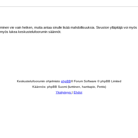
minen vie vain hetken, mutta antaa sinulle lisää mahdollisuuksia. Sivuston ylläpitäjä voi myös an
ta myös lukea keskustelufoorumin säännöt.
Keskustelufoorumin ohjelmisto
phpBB
® Forum Software © phpBB Limited
Käännös: phpBB Suomi (lurttinen, harritapio, Pettis)
Yksityisyys
|
Ehdot