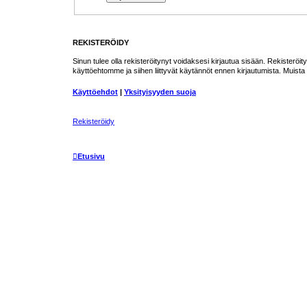
REKISTERÖIDY
Sinun tulee olla rekisteröitynyt voidaksesi kirjautua sisään. Rekisteröity
käyttöehtomme ja siihen liittyvät käytännöt ennen kirjautumista. Muis
Käyttöehdot
|
Yksityisyyden suoja
Rekisteröidy
Etusivu