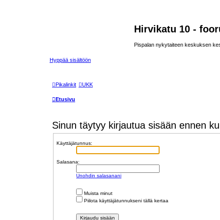
Hirvikatu 10 - foo
Pispalan nykytaiteen keskuksen ke
Hyppää sisältöön
Pikalinkit
UKK
Etusivu
Sinun täytyy kirjautua sisään ennen kuin 
Käyttäjätunnus:
Salasana:
Unohdin salasanani
Muista minut
Piilota käyttäjätunnukseni tällä kertaa