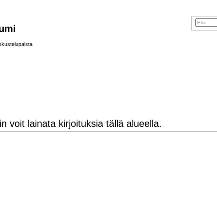
rumi
skustelupalsta
voit lainata kirjoituksia tällä alueella.