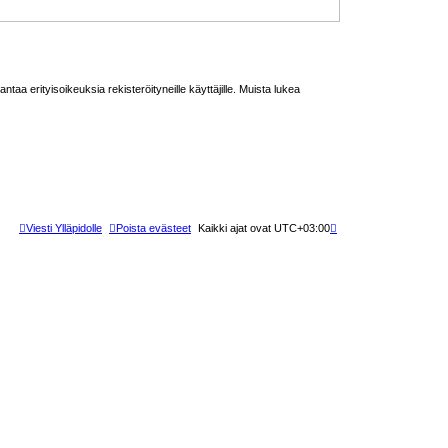
taa erityisoikeuksia rekisteröityneille käyttäjille. Muista lukea
Viesti Ylläpidolle
Poista evästeet
Kaikki ajat ovat
UTC+03:00