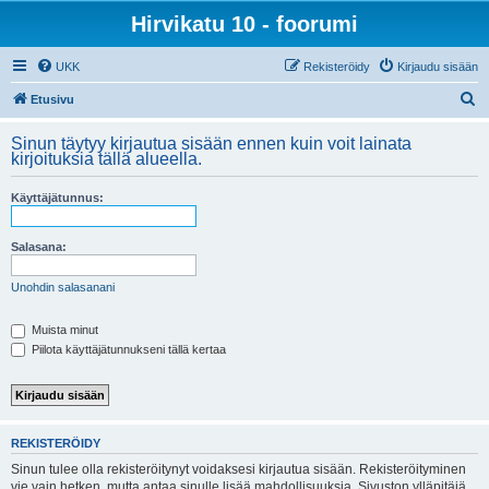
Hirvikatu 10 - foorumi
UKK
Rekisteröidy
Kirjaudu sisään
E
Etusivu
t
Sinun täytyy kirjautua sisään ennen kuin voit lainata
s
kirjoituksia tällä alueella.
i
Käyttäjätunnus:
Salasana:
Unohdin salasanani
Muista minut
Piilota käyttäjätunnukseni tällä kertaa
REKISTERÖIDY
Sinun tulee olla rekisteröitynyt voidaksesi kirjautua sisään. Rekisteröityminen
vie vain hetken, mutta antaa sinulle lisää mahdollisuuksia. Sivuston ylläpitäjä