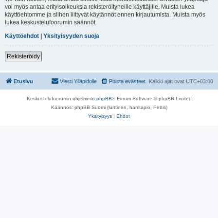
voi myös antaa erityisoikeuksia rekisteröityneille käyttäjille. Muista lukea
käyttöehtomme ja siihen liittyvät käytännöt ennen kirjautumista. Muista myös
lukea keskustelufoorumin säännöt.
Käyttöehdot
|
Yksityisyyden suoja
Rekisteröidy
Etusivu
Viesti Ylläpidolle
Poista evästeet
Kaikki ajat ovat
UTC+03:00
Keskustelufoorumin ohjelmisto
phpBB
® Forum Software © phpBB Limited
Käännös: phpBB Suomi (lurttinen, harritapio, Pettis)
Yksityisyys
|
Ehdot