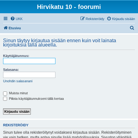
Hirvikatu 10 - foorumi
UKK
Rekisteröidy
Kirjaudu sisään
E
Etusivu
t
Sinun täytyy kirjautua sisään ennen kuin voit lainata
s
kirjoituksia tällä alueella.
i
Käyttäjätunnus:
Salasana:
Unohdin salasanani
Muista minut
Piilota käyttäjätunnukseni tällä kertaa
REKISTERÖIDY
Sinun tulee olla rekisteröitynyt voidaksesi kirjautua sisään. Rekisteröityminen
vie vain hetken, mutta antaa sinulle lisää mahdollisuuksia. Sivuston ylläpitäjä