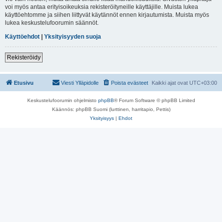
voi myös antaa erityisoikeuksia rekisteröityneille käyttäjille. Muista lukea
käyttöehtomme ja siihen liittyvät käytännöt ennen kirjautumista. Muista myös
lukea keskustelufoorumin säännöt.
Käyttöehdot
|
Yksityisyyden suoja
Rekisteröidy
Etusivu
Viesti Ylläpidolle
Poista evästeet
Kaikki ajat ovat
UTC+03:00
Keskustelufoorumin ohjelmisto
phpBB
® Forum Software © phpBB Limited
Käännös: phpBB Suomi (lurttinen, harritapio, Pettis)
Yksityisyys
|
Ehdot