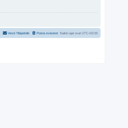
Viesti Ylläpidolle
Poista evästeet
Kaikki ajat ovat
UTC+03:00