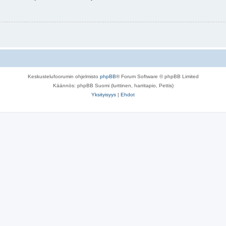
Keskustelufoorumin ohjelmisto
phpBB
® Forum Software © phpBB Limited
Käännös: phpBB Suomi (lurttinen, harritapio, Pettis)
Yksityisyys
|
Ehdot