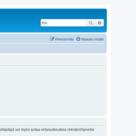
Etsi
Tarkennettu haku
Rekisteröidy
Kirjaudu sisään
lläpitäjä voi myös antaa erityisoikeuksia rekisteröityneille