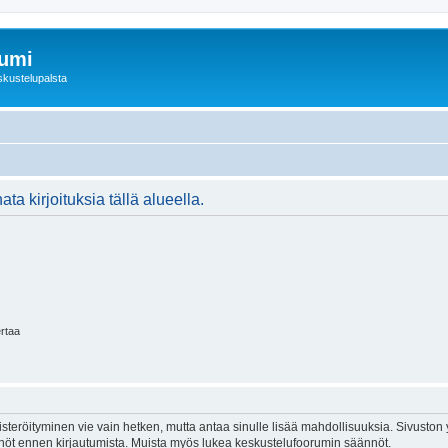
rumi
skustelupalsta
ta kirjoituksia tällä alueella.
ertaa
isteröityminen vie vain hetken, mutta antaa sinulle lisää mahdollisuuksia. Sivuston y
tännöt ennen kirjautumista. Muista myös lukea keskustelufoorumin säännöt.