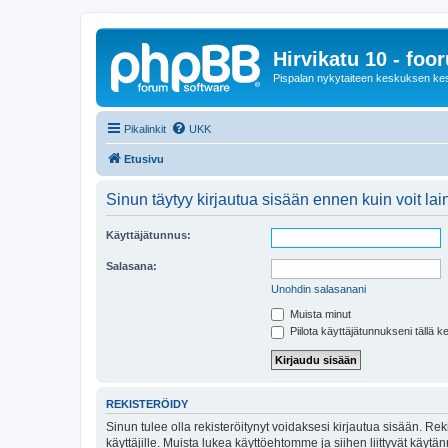
Hirvikatu 10 - foo
Pispalan nykytaiteen keskuksen ke
Pikalinkit
UKK
Etusivu
Sinun täytyy kirjautua sisään ennen kuin voit laina
Käyttäjätunnus:
Salasana:
Unohdin salasanani
Muista minut
Piilota käyttäjätunnukseni tällä k
REKISTERÖIDY
Sinun tulee olla rekisteröitynyt voidaksesi kirjautua sisään. Rek
käyttäjille. Muista lukea käyttöehtomme ja siihen liittyvät käy