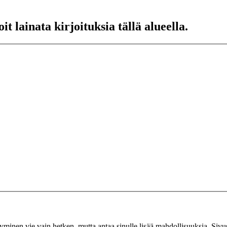
t lainata kirjoituksia tällä alueella.
tyminen vie vain hetken, mutta antaa sinulle lisää mahdollisuuksia. Sivus