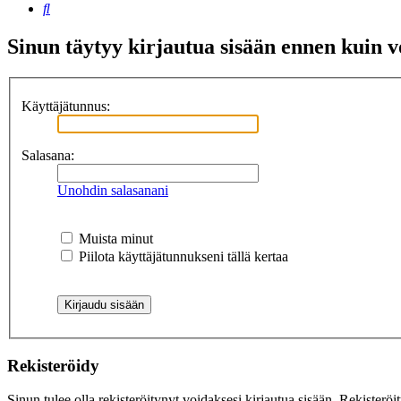
Etsi
Sinun täytyy kirjautua sisään ennen kuin voi
Käyttäjätunnus:
Salasana:
Unohdin salasanani
Muista minut
Piilota käyttäjätunnukseni tällä kertaa
Rekisteröidy
Sinun tulee olla rekisteröitynyt voidaksesi kirjautua sisään. Rekisteröi