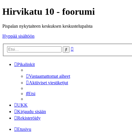
Hirvikatu 10 - foorumi
Pispalan nykytaiteen keskuksen keskustelupalsta
Hyppää sisältöön
Tarkennettu
Etsi
haku
Pikalinkit
Vastaamattomat aiheet
Aktiiviset viestiketjut
Etsi
UKK
Kirjaudu sisään
Rekisteröidy
Etusivu