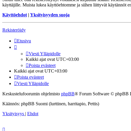
käyttäjille. Muista lukea käyttöehtomme ja siihen liittyvät käytännöt
Käyttöehdot
|
Yksityisyyden suoja
Rekisteröidy
Etusivu
Viesti Ylläpidolle
Kaikki ajat ovat
UTC+03:00
Poista evästeet
Kaikki ajat ovat
UTC+03:00
Poista evästeet
Viesti Ylläpidolle
Keskustelufoorumin ohjelmisto
phpBB
® Forum Software © phpBB 
Käännös: phpBB Suomi (lurttinen, harritapio, Pettis)
Yksityisyys
|
Ehdot