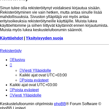
Sinun tulee olla rekisteröitynyt voidaksesi kirjautua sisään.
Rekisteröityminen vie vain hetken, mutta antaa sinulle lisää
mahdollisuuksia. Sivuston ylläpitäjä voi myös antaa
erityisoikeuksia rekisteröityneille käyttäjille. Muista lukea
käyttöehtomme ja siihen liittyvät käytännöt ennen kirjautumista.
Muista myös lukea keskustelufoorumin säännöt.
Käyttöehdot
|
Yksityisyyden suoja
Rekisteröidy
Etusivu
Viesti Ylläpidolle
Kaikki ajat ovat
UTC+03:00
Poista evästeet
Kaikki ajat ovat
UTC+03:00
Poista evästeet
Viesti Ylläpidolle
Keskustelufoorumin ohjelmisto
phpBB
® Forum Software ©
phpBB Limited