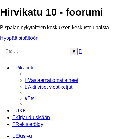
Hirvikatu 10 - foorumi
Pispalan nykytaiteen keskuksen keskustelupalsta
Hyppää sisältöön
Tarkennettu
Etsi
haku
Pikalinkit
Vastaamattomat aiheet
Aktiiviset viestiketjut
Etsi
UKK
Kirjaudu sisään
Rekisteröidy
Etusivu