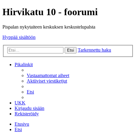
Hirvikatu 10 - foorumi
Pispalan nykytaiteen keskuksen keskustelupalsta
Hyppää sisältöön
Tarkennettu haku
Etsi
Pikalinkit
Vastaamattomat aiheet
Aktiiviset viestiketjut
Etsi
UKK
Kirjaudu sisään
Rekisteröidy
Etusivu
Etsi