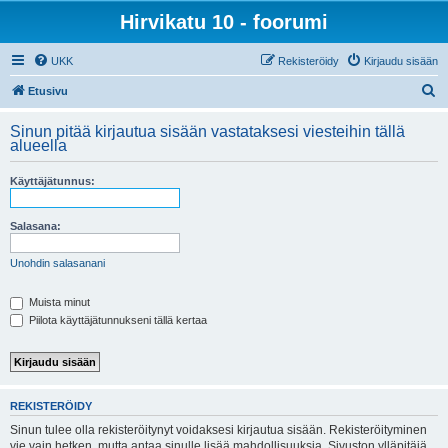
Hirvikatu 10 - foorumi
UKK
Rekisteröidy
Kirjaudu sisään
E
Etusivu
t
Sinun pitää kirjautua sisään vastataksesi viesteihin tällä
s
alueella
i
Käyttäjätunnus:
Salasana:
Unohdin salasanani
Muista minut
Piilota käyttäjätunnukseni tällä kertaa
REKISTERÖIDY
Sinun tulee olla rekisteröitynyt voidaksesi kirjautua sisään. Rekisteröityminen
vie vain hetken, mutta antaa sinulle lisää mahdollisuuksia. Sivuston ylläpitäjä