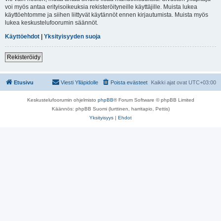
voi myös antaa erityisoikeuksia rekisteröityneille käyttäjille. Muista lukea
käyttöehtomme ja siihen liittyvät käytännöt ennen kirjautumista. Muista myös
lukea keskustelufoorumin säännöt.
Käyttöehdot
|
Yksityisyyden suoja
Rekisteröidy
Etusivu
Viesti Ylläpidolle
Poista evästeet
Kaikki ajat ovat
UTC+03:00
Keskustelufoorumin ohjelmisto
phpBB
® Forum Software © phpBB Limited
Käännös: phpBB Suomi (lurttinen, harritapio, Pettis)
Yksityisyys
|
Ehdot