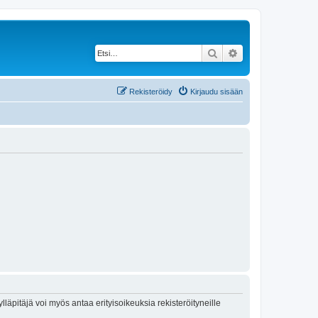
Etsi
Tarkennettu haku
Rekisteröidy
Kirjaudu sisään
lläpitäjä voi myös antaa erityisoikeuksia rekisteröityneille