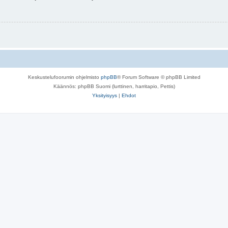
Keskustelufoorumin ohjelmisto
phpBB
® Forum Software © phpBB Limited
Käännös: phpBB Suomi (lurttinen, harritapio, Pettis)
Yksityisyys
|
Ehdot