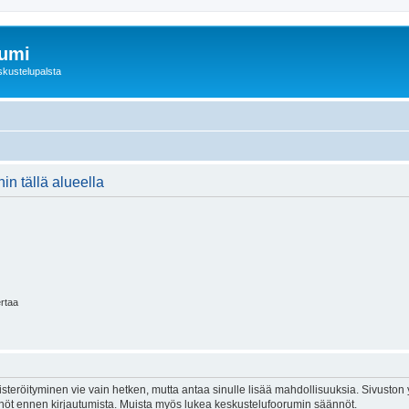
rumi
skustelupalsta
in tällä alueella
ertaa
isteröityminen vie vain hetken, mutta antaa sinulle lisää mahdollisuuksia. Sivuston y
tännöt ennen kirjautumista. Muista myös lukea keskustelufoorumin säännöt.