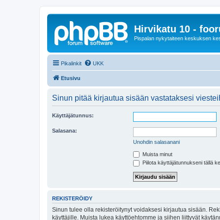
Hirvikatu 10 - foo
Pispalan nykytaiteen keskuksen ke
Pikalinkit
UKK
Etusivu
Sinun pitää kirjautua sisään vastataksesi viesteih
Käyttäjätunnus:
Salasana:
Unohdin salasanani
Muista minut
Piilota käyttäjätunnukseni tällä k
REKISTERÖIDY
Sinun tulee olla rekisteröitynyt voidaksesi kirjautua sisään. Rek
käyttäjille. Muista lukea käyttöehtomme ja siihen liittyvät käy