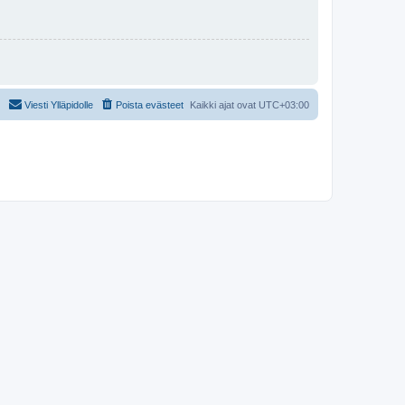
Viesti Ylläpidolle
Poista evästeet
Kaikki ajat ovat
UTC+03:00