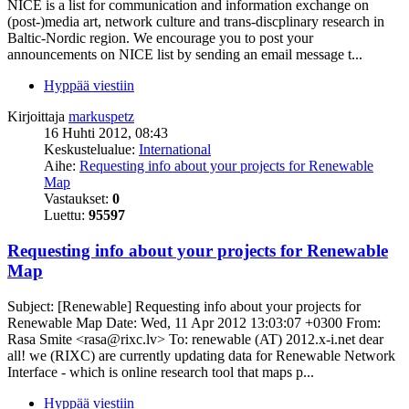
NICE is a list for communication and information exchange on
(post-)media art, network culture and trans-discplinary research in
Baltic-Nordic region. We encourage you to post your
announcements on NICE list by sending an email message t...
Hyppää viestiin
Kirjoittaja
markuspetz
16 Huhti 2012, 08:43
Keskustelualue:
International
Aihe:
Requesting info about your projects for Renewable
Map
Vastaukset:
0
Luettu:
95597
Requesting info about your projects for Renewable
Map
Subject: [Renewable] Requesting info about your projects for
Renewable Map Date: Wed, 11 Apr 2012 13:03:07 +0300 From:
Rasa Smite <rasa@rixc.lv> To: renewable (AT) 2012.x-i.net dear
all! we (RIXC) are currently updating data for Renewable Network
Interface - which is online research tool that maps p...
Hyppää viestiin