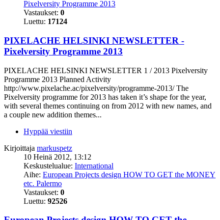
Pixelversity Programme 2013
Vastaukset:
0
Luettu:
17124
PIXELACHE HELSINKI NEWSLETTER -
Pixelversity Programme 2013
PIXELACHE HELSINKI NEWSLETTER 1 / 2013 Pixelversity
Programme 2013 Planned Activity
http://www.pixelache.ac/pixelversity/programme-2013/ The
Pixelversity programme for 2013 has taken it’s shape for the year,
with several themes continuing on from 2012 with new names, and
a couple new addition themes...
Hyppää viestiin
Kirjoittaja
markuspetz
10 Heinä 2012, 13:12
Keskustelualue:
International
Aihe:
European Projects design HOW TO GET the MONEY
etc. Palermo
Vastaukset:
0
Luettu:
92526
European Projects design HOW TO GET the