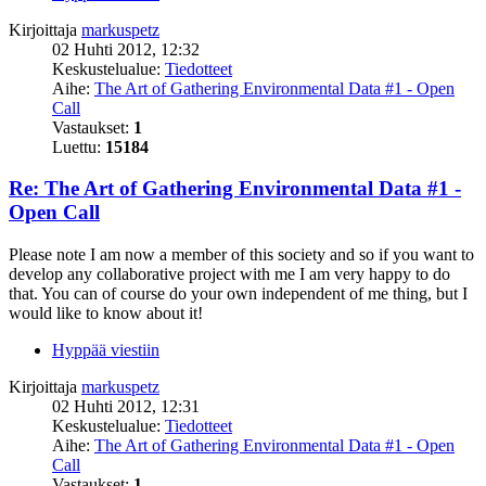
Kirjoittaja
markuspetz
02 Huhti 2012, 12:32
Keskustelualue:
Tiedotteet
Aihe:
The Art of Gathering Environmental Data #1 - Open
Call
Vastaukset:
1
Luettu:
15184
Re: The Art of Gathering Environmental Data #1 -
Open Call
Please note I am now a member of this society and so if you want to
develop any collaborative project with me I am very happy to do
that. You can of course do your own independent of me thing, but I
would like to know about it!
Hyppää viestiin
Kirjoittaja
markuspetz
02 Huhti 2012, 12:31
Keskustelualue:
Tiedotteet
Aihe:
The Art of Gathering Environmental Data #1 - Open
Call
Vastaukset:
1