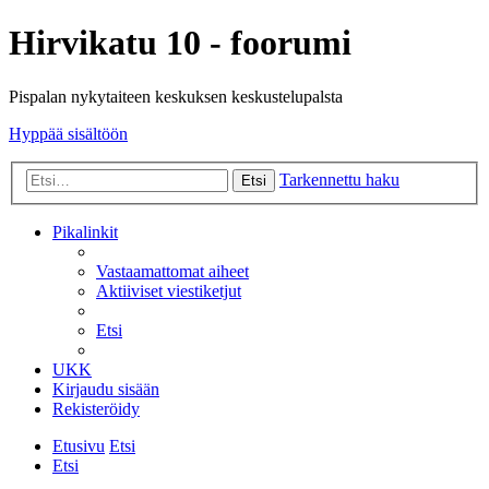
Hirvikatu 10 - foorumi
Pispalan nykytaiteen keskuksen keskustelupalsta
Hyppää sisältöön
Tarkennettu haku
Etsi
Pikalinkit
Vastaamattomat aiheet
Aktiiviset viestiketjut
Etsi
UKK
Kirjaudu sisään
Rekisteröidy
Etusivu
Etsi
Etsi