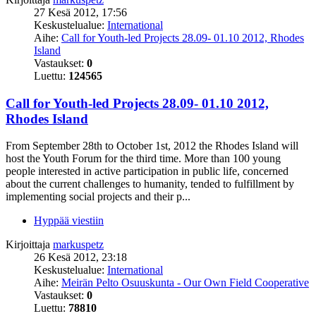
27 Kesä 2012, 17:56
Keskustelualue:
International
Aihe:
Call for Youth-led Projects 28.09- 01.10 2012, Rhodes
Island
Vastaukset:
0
Luettu:
124565
Call for Youth-led Projects 28.09- 01.10 2012,
Rhodes Island
From September 28th to October 1st, 2012 the Rhodes Island will
host the Youth Forum for the third time. More than 100 young
people interested in active participation in public life, concerned
about the current challenges to humanity, tended to fulfillment by
implementing social projects and their p...
Hyppää viestiin
Kirjoittaja
markuspetz
26 Kesä 2012, 23:18
Keskustelualue:
International
Aihe:
Meirän Pelto Osuuskunta - Our Own Field Cooperative
Vastaukset:
0
Luettu:
78810