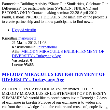
Partnership Building Activity “Share Our Similarities, Celebrate Our
Differences” for participants from SWEDEN, FINLAND and
ESTONIA ONLY Contact making seminar 22-28 April 2012 |
Pärnu, Estonia PROJECT DETAILS The main aim of the project is
to create partnership and to allow participants to find new...
Hyppää viestiin
Kirjoittaja
markuspetz
21 Maalis 2012, 11:08
Keskustelualue:
International
Aihe:
MELODY MIRACULUS ENLIGHTENMENT OF
DIVERSITY - Turkey any Age
Vastaukset:
0
Luettu:
95468
MELODY MIRACULUS ENLIGHTENMENT OF
DIVERSITY - Turkey any Age
ACTION 1.1 IN CAPPADOCIA You are invited TITLE :
MELODY MIRACULUS ENLIGHTENMENT OF DIVERSITY
SUMMARY We would like to coordinateto invite Derneği a 7 days
of exchange in kırsehir Purpose of our exchange is to widen and
confront the knowledge about the culture and music of people living