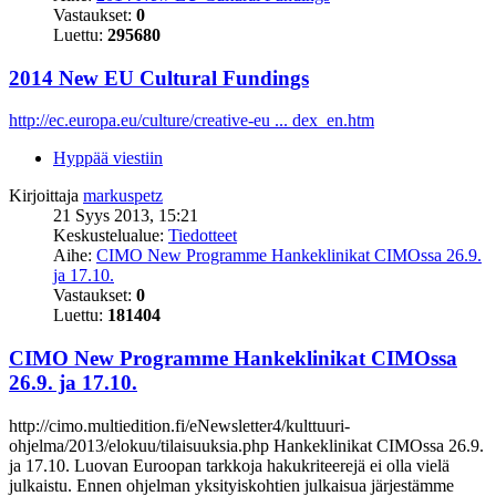
Vastaukset:
0
Luettu:
295680
2014 New EU Cultural Fundings
http://ec.europa.eu/culture/creative-eu ... dex_en.htm
Hyppää viestiin
Kirjoittaja
markuspetz
21 Syys 2013, 15:21
Keskustelualue:
Tiedotteet
Aihe:
CIMO New Programme Hankeklinikat CIMOssa 26.9.
ja 17.10.
Vastaukset:
0
Luettu:
181404
CIMO New Programme Hankeklinikat CIMOssa
26.9. ja 17.10.
http://cimo.multiedition.fi/eNewsletter4/kulttuuri-
ohjelma/2013/elokuu/tilaisuuksia.php Hankeklinikat CIMOssa 26.9.
ja 17.10. Luovan Euroopan tarkkoja hakukriteerejä ei olla vielä
julkaistu. Ennen ohjelman yksityiskohtien julkaisua järjestämme