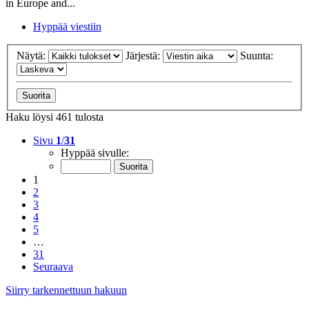
in Europe and...
Hyppää viestiin
Näytä:
Järjestä:
Suunta:
Haku löysi 461 tulosta
Sivu
1
/
31
Hyppää sivulle:
1
2
3
4
5
…
31
Seuraava
Siirry tarkennettuun hakuun