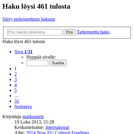
Haku löysi 461 tulosta
Siirry tarkennettuun hakuun
Tarkennettu haku
Etsi
Haku löysi 461 tulosta
Sivu
1
/
31
Hyppää sivulle:
1
2
3
4
5
…
31
Seuraava
Kirjoittaja
markuspetz
19 Loka 2013, 21:28
Keskustelualue:
International
Aihe:
2014 New EU Cultural Fundings