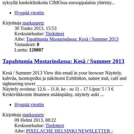
syksyllä hankeklinikoita CIMOssa eurooppalaisia yhteisty...
Hyppää viestiin
Kirjoittaja
markuspetz
30 Touko 2013, 15:53
Keskustelualue:
Tiedotteet
Aihe:
Tapahtumia Mustarindassa: Kesä / Summer 2013
Vastaukset:
0
Luettu:
120807
Tapahtumia Mustarindassa: Kesä / Summer 2013
Kesä / Summer 2013 View this email in your browser Näyttely,
kahvila, luontopolku ja näkötorni Exhibition, nature trail, café and
sightseeing tower ____________________________________
Näyttely avoinna: 12.6. - 11.8. ke - su 11 - 17 Liput: 5 / 3 €
Keskiviikkoisin ilmainen sisäänpääsy, näyttely auki ...
Hyppää viestiin
Kirjoittaja
markuspetz
09 Helmi 2013, 08:22
Keskustelualue:
Tiedotteet
Aihe:
PIXELACHE HELSINKI NEWSLETTER -