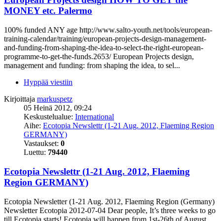
MONEY etc. Palermo
100% funded ANY age http://www.salto-youth.net/tools/european-
training-calendar/training/european-projects-design-management-
and-funding-from-shaping-the-idea-to-select-the-right-european-
programme-to-get-the-funds.2653/ European Projects design,
management and funding: from shaping the idea, to sel...
Hyppää viestiin
Kirjoittaja
markuspetz
05 Heinä 2012, 09:24
Keskustelualue:
International
Aihe:
Ecotopia Newslettr (1-21 Aug. 2012, Flaeming Region
GERMANY)
Vastaukset:
0
Luettu:
79440
Ecotopia Newslettr (1-21 Aug. 2012, Flaeming
Region GERMANY)
Ecotopia Newsletter (1-21 Aug. 2012, Flaeming Region (Germany)
Newsletter Ecotopia 2012-07-04 Dear people, It’s three weeks to go
till Ecotopia starts! Ecotopia will happen from 1st-26th of August