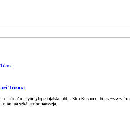
i Törmä
Mari Törmä
ja Mari Törmän näyttelylopettajaisia. hhh - Siru Kosonen: https://ww
 runoilua sekä performansseja,...