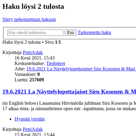
Haku löysi 2 tulosta
Siirry tarkennettuun hakuun
Tarkennettu haku
Etsi
Haku löysi 2 tulosta • Sivu
1
/
1
Kirjoittaja
PetriAslak
16 Kesä 2021, 15:43
Keskustelualue:
Tiedotteet
Aihe:
19.6.2021 La Näyttelylopettajaiset Siru Kosonen & Mar
Vastaukset:
0
Luettu:
257609
19.6.2021 La Näyttelylopettajaiset Siru Kosonen & 
(in English below) Lauantaina Hirvitalolla juhlitaan Siru Kososen 
17 alkaa rinta- ja nänniaiheinen open mic -tapahtuma, jossa on mukana
Hyppää viestiin
Kirjoittaja
PetriAslak
15 Kesä 2021, 13:44