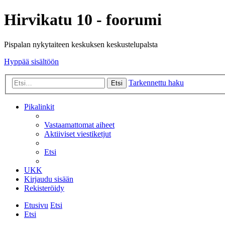
Hirvikatu 10 - foorumi
Pispalan nykytaiteen keskuksen keskustelupalsta
Hyppää sisältöön
Tarkennettu haku
Etsi
Pikalinkit
Vastaamattomat aiheet
Aktiiviset viestiketjut
Etsi
UKK
Kirjaudu sisään
Rekisteröidy
Etusivu
Etsi
Etsi