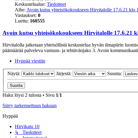
Keskustelualue:
Tiedotteet
Aihe:
Avoin kutsu yhteisökokoukseen Hirvitalolle 17.6.21 klo 
Vastaukset:
0
Luettu:
160555
Avoin kutsu yhteisökokoukseen Hirvitalolle 17.6.21 k
Hirvitalolla jatketaan yhteisöllistä keskustelua hyvän ilmapiirin luo
päämäärää palveleva vastuun- ja tehtävänjako 3. Avoin kommunikaatio
Hyppää viestiin
Näytä:
Järjestä:
Suunta:
Haku löysi 2 tulosta • Sivu
1
/
1
Siirry tarkennettuun hakuun
Hyppää
Hirvikatu 10
↳ Tiedotteet