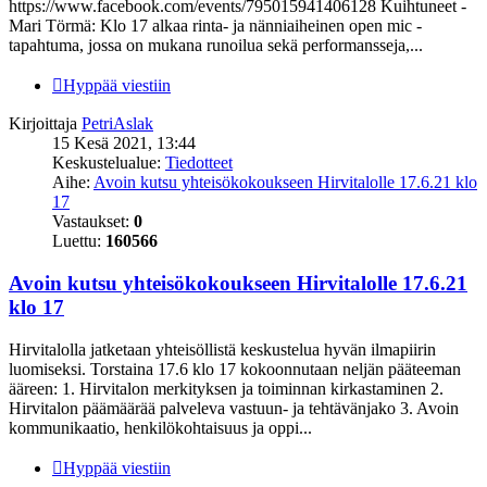
https://www.facebook.com/events/795015941406128 Kuihtuneet -
Mari Törmä: Klo 17 alkaa rinta- ja nänniaiheinen open mic -
tapahtuma, jossa on mukana runoilua sekä performansseja,...
Hyppää viestiin
Kirjoittaja
PetriAslak
15 Kesä 2021, 13:44
Keskustelualue:
Tiedotteet
Aihe:
Avoin kutsu yhteisökokoukseen Hirvitalolle 17.6.21 klo
17
Vastaukset:
0
Luettu:
160566
Avoin kutsu yhteisökokoukseen Hirvitalolle 17.6.21
klo 17
Hirvitalolla jatketaan yhteisöllistä keskustelua hyvän ilmapiirin
luomiseksi. Torstaina 17.6 klo 17 kokoonnutaan neljän pääteeman
ääreen: 1. Hirvitalon merkityksen ja toiminnan kirkastaminen 2.
Hirvitalon päämäärää palveleva vastuun- ja tehtävänjako 3. Avoin
kommunikaatio, henkilökohtaisuus ja oppi...
Hyppää viestiin