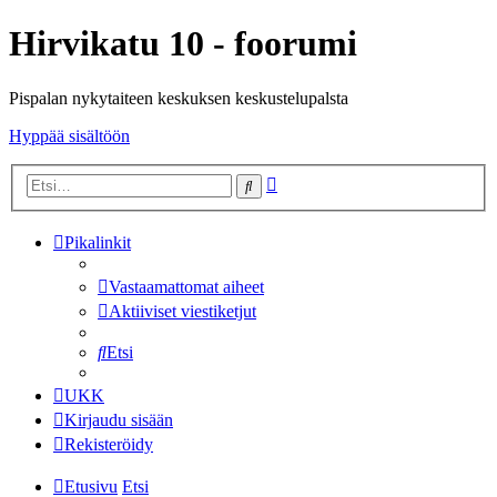
Hirvikatu 10 - foorumi
Pispalan nykytaiteen keskuksen keskustelupalsta
Hyppää sisältöön
Tarkennettu
Etsi
haku
Pikalinkit
Vastaamattomat aiheet
Aktiiviset viestiketjut
Etsi
UKK
Kirjaudu sisään
Rekisteröidy
Etusivu
Etsi