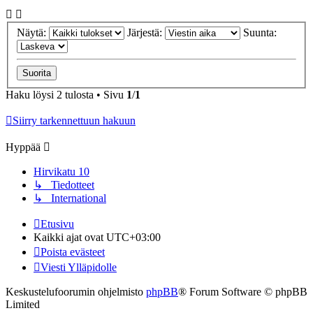
Näytä:
Järjestä:
Suunta:
Haku löysi 2 tulosta • Sivu
1
/
1
Siirry tarkennettuun hakuun
Hyppää
Hirvikatu 10
↳ Tiedotteet
↳ International
Etusivu
Kaikki ajat ovat
UTC+03:00
Poista evästeet
Viesti Ylläpidolle
Keskustelufoorumin ohjelmisto
phpBB
® Forum Software © phpBB
Limited