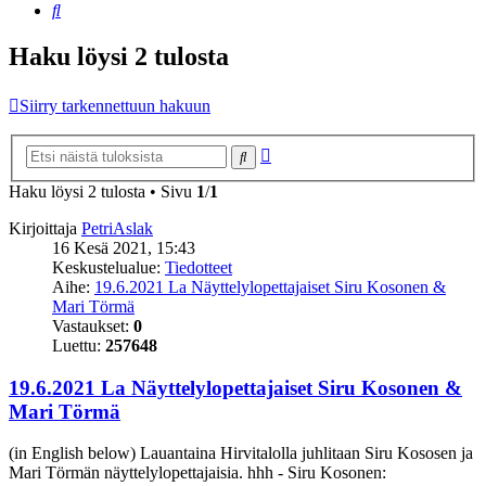
Etsi
Haku löysi 2 tulosta
Siirry tarkennettuun hakuun
Tarkennettu
Etsi
haku
Haku löysi 2 tulosta • Sivu
1
/
1
Kirjoittaja
PetriAslak
16 Kesä 2021, 15:43
Keskustelualue:
Tiedotteet
Aihe:
19.6.2021 La Näyttelylopettajaiset Siru Kosonen &
Mari Törmä
Vastaukset:
0
Luettu:
257648
19.6.2021 La Näyttelylopettajaiset Siru Kosonen &
Mari Törmä
(in English below) Lauantaina Hirvitalolla juhlitaan Siru Kososen ja
Mari Törmän näyttelylopettajaisia. hhh - Siru Kosonen: