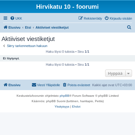
Hirvikatu 10 - foorumi
UKK
Rekisteröidy
Kirjaudu sisään
E
Etusivu
Etsi
Aktiiviset viestiketjut
t
Aktiiviset viestiketjut
s
Siirry tarkennettuun hakuun
i
Haku löysi 0 tulosta • Sivu
1
/
1
Ei löytynyt.
Haku löysi 0 tulosta • Sivu
1
/
1
Hyppää
Etusivu
Viesti Ylläpidolle
Poista evästeet
Kaikki ajat ovat
UTC+03:00
Keskustelufoorumin ohjelmisto
phpBB
® Forum Software © phpBB Limited
Käännös: phpBB Suomi (lurttinen, harritapio, Pettis)
Yksityisyys
|
Ehdot