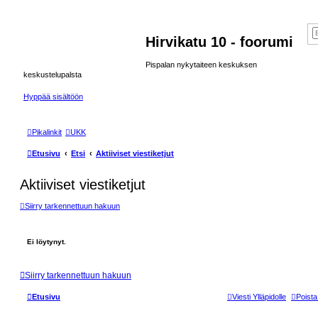
Hirvikatu 10 - foorumi
Pispalan nykytaiteen keskuksen
keskustelupalsta
Hyppää sisältöön
Pikalinkit
UKK
Etusivu
Etsi
Aktiiviset viestiketjut
Aktiiviset viestiketjut
Siirry tarkennettuun hakuun
Ei löytynyt.
Siirry tarkennettuun hakuun
Etusivu
Viesti Ylläpidolle
Poista