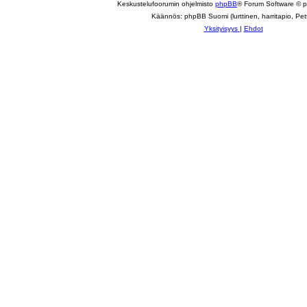
Keskustelufoorumin ohjelmisto
phpBB
® Forum Software © 
Käännös: phpBB Suomi (lurttinen, harritapio, Pett
Yksityisyys
|
Ehdot