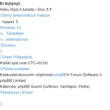
Ei löytynyt.
Haku löysi 0 tulosta • Sivu
1
/
1
Siirry tarkennettuun hakuun
Hyppää
Hirvikatu 10
↳ Tiedotteet
↳ International
Etusivu
Viesti Ylläpidolle
Kaikki ajat ovat
UTC+03:00
Poista evästeet
Keskustelufoorumin ohjelmisto
phpBB
® Forum Software ©
phpBB Limited
Käännös: phpBB Suomi (lurttinen, harritapio, Pettis)
Yksityisyys
|
Ehdot