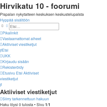
Hirvikatu 10 - foorumi
Pispalan nykytaiteen keskuksen keskustelupalsta
Hyppää sisältöön
Etsi
Tarkennettu haku
Pikalinkit
Vastaamattomat aiheet
Aktiiviset viestiketjut
Etsi
UKK
Kirjaudu sisään
Rekisteröidy
Etusivu
Etsi
Aktiiviset
viestiketjut
Etsi
Aktiiviset viestiketjut
Siirry tarkennettuun hakuun
Haku löysi 0 tulosta • Sivu
1
/
1