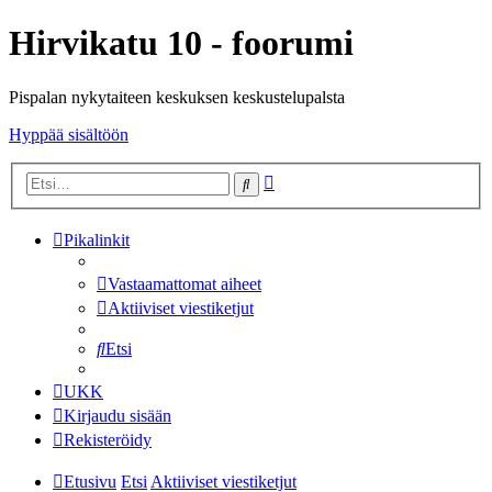
Hirvikatu 10 - foorumi
Pispalan nykytaiteen keskuksen keskustelupalsta
Hyppää sisältöön
Tarkennettu
Etsi
haku
Pikalinkit
Vastaamattomat aiheet
Aktiiviset viestiketjut
Etsi
UKK
Kirjaudu sisään
Rekisteröidy
Etusivu
Etsi
Aktiiviset viestiketjut