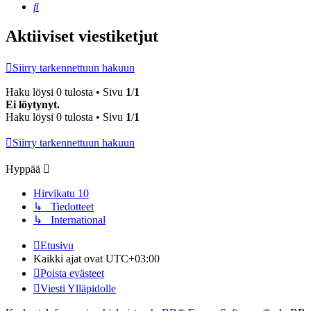
Etsi
Aktiiviset viestiketjut
Siirry tarkennettuun hakuun
Haku löysi 0 tulosta • Sivu
1
/
1
Ei löytynyt.
Haku löysi 0 tulosta • Sivu
1
/
1
Siirry tarkennettuun hakuun
Hyppää
Hirvikatu 10
↳ Tiedotteet
↳ International
Etusivu
Kaikki ajat ovat
UTC+03:00
Poista evästeet
Viesti Ylläpidolle