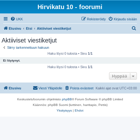
Hirvikatu 10 - foorumi
UKK
Rekisteröidy
Kirjaudu sisään
E
Etusivu
Etsi
Aktiiviset viestiketjut
t
Aktiiviset viestiketjut
s
Siirry tarkennettuun hakuun
i
Haku löysi 0 tulosta • Sivu
1
/
1
Ei löytynyt.
Haku löysi 0 tulosta • Sivu
1
/
1
Hyppää
Etusivu
Viesti Ylläpidolle
Poista evästeet
Kaikki ajat ovat
UTC+03:00
Keskustelufoorumin ohjelmisto
phpBB
® Forum Software © phpBB Limited
Käännös: phpBB Suomi (lurttinen, harritapio, Pettis)
Yksityisyys
|
Ehdot