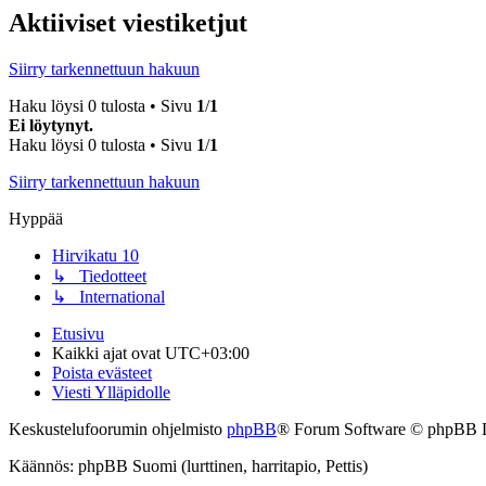
Aktiiviset viestiketjut
Siirry tarkennettuun hakuun
Haku löysi 0 tulosta • Sivu
1
/
1
Ei löytynyt.
Haku löysi 0 tulosta • Sivu
1
/
1
Siirry tarkennettuun hakuun
Hyppää
Hirvikatu 10
↳ Tiedotteet
↳ International
Etusivu
Kaikki ajat ovat
UTC+03:00
Poista evästeet
Viesti Ylläpidolle
Keskustelufoorumin ohjelmisto
phpBB
® Forum Software © phpBB 
Käännös: phpBB Suomi (lurttinen, harritapio, Pettis)