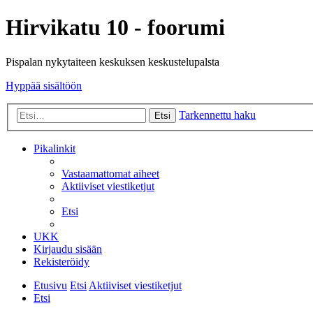
Hirvikatu 10 - foorumi
Pispalan nykytaiteen keskuksen keskustelupalsta
Hyppää sisältöön
Tarkennettu haku
Etsi
Pikalinkit
Vastaamattomat aiheet
Aktiiviset viestiketjut
Etsi
UKK
Kirjaudu sisään
Rekisteröidy
Etusivu
Etsi
Aktiiviset viestiketjut
Etsi