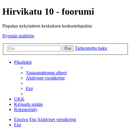
Hirvikatu 10 - foorumi
Pispalan nykytaiteen keskuksen keskustelupalsta
Hyppää sisältöön
Tarkennettu haku
Etsi
Pikalinkit
Vastaamattomat aiheet
Aktiiviset viestiketjut
Etsi
UKK
Kirjaudu sisään
Rekisteröidy
Etusivu
Etsi
Aktiiviset viestiketjut
Etsi