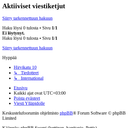
Aktiiviset viestiketjut
Siirry tarkennettuun hakuun
Haku löysi 0 tulosta • Sivu
1
/
1
Ei löytynyt.
Haku löysi 0 tulosta • Sivu
1
/
1
Siirry tarkennettuun hakuun
Hyppää
Hirvikatu 10
↳ Tiedotteet
↳ International
Etusivu
Kaikki ajat ovat
UTC+03:00
Poista evästeet
Viesti Ylläpidolle
Keskustelufoorumin ohjelmisto
phpBB
® Forum Software © phpBB
Limited
Käännös: phpBB Suomi (lurttinen, harritapio, Pettis)