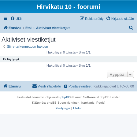
Hirvikatu 10 - foorumi
UKK
Rekisteröidy
Kirjaudu sisään
E
Etusivu
Etsi
Aktiiviset viestiketjut
t
Aktiiviset viestiketjut
s
Siirry tarkennettuun hakuun
i
Haku löysi 0 tulosta • Sivu
1
/
1
Ei löytynyt.
Haku löysi 0 tulosta • Sivu
1
/
1
Hyppää
Etusivu
Viesti Ylläpidolle
Poista evästeet
Kaikki ajat ovat
UTC+03:00
Keskustelufoorumin ohjelmisto
phpBB
® Forum Software © phpBB Limited
Käännös: phpBB Suomi (lurttinen, harritapio, Pettis)
Yksityisyys
|
Ehdot