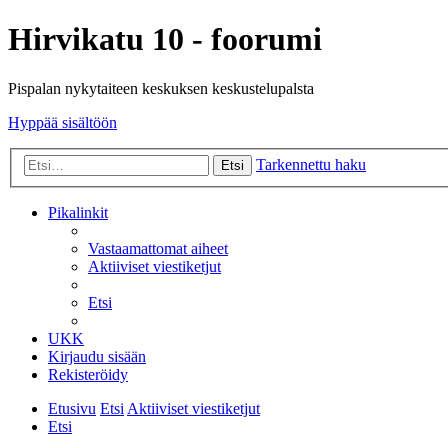
Hirvikatu 10 - foorumi
Pispalan nykytaiteen keskuksen keskustelupalsta
Hyppää sisältöön
Tarkennettu haku
Etsi
Pikalinkit
Vastaamattomat aiheet
Aktiiviset viestiketjut
Etsi
UKK
Kirjaudu sisään
Rekisteröidy
Etusivu
Etsi
Aktiiviset viestiketjut
Etsi