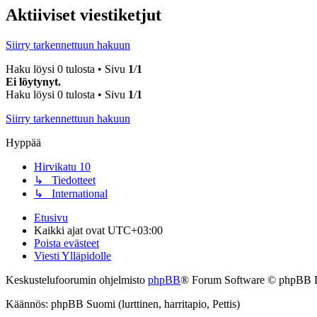
Aktiiviset viestiketjut
Siirry tarkennettuun hakuun
Haku löysi 0 tulosta • Sivu
1
/
1
Ei löytynyt.
Haku löysi 0 tulosta • Sivu
1
/
1
Siirry tarkennettuun hakuun
Hyppää
Hirvikatu 10
↳ Tiedotteet
↳ International
Etusivu
Kaikki ajat ovat
UTC+03:00
Poista evästeet
Viesti Ylläpidolle
Keskustelufoorumin ohjelmisto
phpBB
® Forum Software © phpBB 
Käännös: phpBB Suomi (lurttinen, harritapio, Pettis)