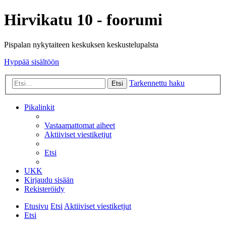
Hirvikatu 10 - foorumi
Pispalan nykytaiteen keskuksen keskustelupalsta
Hyppää sisältöön
Tarkennettu haku
Etsi
Pikalinkit
Vastaamattomat aiheet
Aktiiviset viestiketjut
Etsi
UKK
Kirjaudu sisään
Rekisteröidy
Etusivu
Etsi
Aktiiviset viestiketjut
Etsi