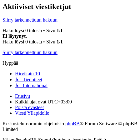
Aktiiviset viestiketjut
Siirry tarkennettuun hakuun
Haku löysi 0 tulosta • Sivu
1
/
1
Ei löytynyt.
Haku löysi 0 tulosta • Sivu
1
/
1
Siirry tarkennettuun hakuun
Hyppää
Hirvikatu 10
↳ Tiedotteet
↳ International
Etusivu
Kaikki ajat ovat
UTC+03:00
Poista evästeet
Viesti Ylläpidolle
Keskustelufoorumin ohjelmisto
phpBB
® Forum Software © phpBB
Limited
Käännös: phpBB Suomi (lurttinen, harritapio, Pettis)