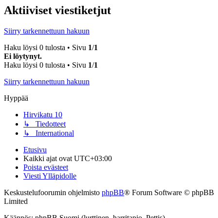
Aktiiviset viestiketjut
Siirry tarkennettuun hakuun
Haku löysi 0 tulosta • Sivu
1
/
1
Ei löytynyt.
Haku löysi 0 tulosta • Sivu
1
/
1
Siirry tarkennettuun hakuun
Hyppää
Hirvikatu 10
↳ Tiedotteet
↳ International
Etusivu
Kaikki ajat ovat
UTC+03:00
Poista evästeet
Viesti Ylläpidolle
Keskustelufoorumin ohjelmisto
phpBB
® Forum Software © phpBB
Limited
Käännös: phpBB Suomi (lurttinen, harritapio, Pettis)