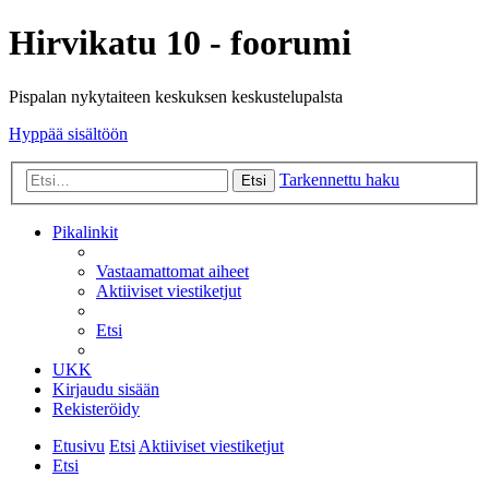
Hirvikatu 10 - foorumi
Pispalan nykytaiteen keskuksen keskustelupalsta
Hyppää sisältöön
Tarkennettu haku
Etsi
Pikalinkit
Vastaamattomat aiheet
Aktiiviset viestiketjut
Etsi
UKK
Kirjaudu sisään
Rekisteröidy
Etusivu
Etsi
Aktiiviset viestiketjut
Etsi