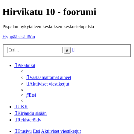
Hirvikatu 10 - foorumi
Pispalan nykytaiteen keskuksen keskustelupalsta
Hyppää sisältöön
Tarkennettu
Etsi
haku
Pikalinkit
Vastaamattomat aiheet
Aktiiviset viestiketjut
Etsi
UKK
Kirjaudu sisään
Rekisteröidy
Etusivu
Etsi
Aktiiviset viestiketjut