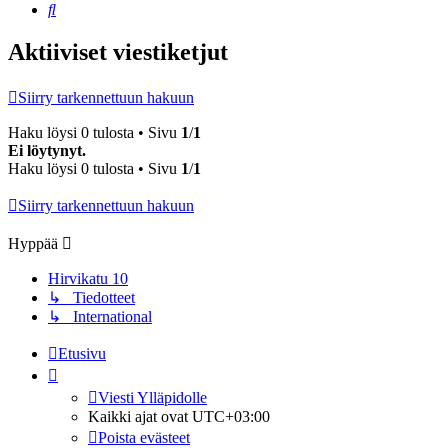
Etsi
Aktiiviset viestiketjut
Siirry tarkennettuun hakuun
Haku löysi 0 tulosta • Sivu
1
/
1
Ei löytynyt.
Haku löysi 0 tulosta • Sivu
1
/
1
Siirry tarkennettuun hakuun
Hyppää
Hirvikatu 10
↳ Tiedotteet
↳ International
Etusivu
Viesti Ylläpidolle
Kaikki ajat ovat
UTC+03:00
Poista evästeet